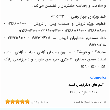
و سلامت و رضایت مشتریان را تضمین می‌کند.
خط ویژه ی چهار رقمی ← 6123-021
خطوط ویژه فروش و خدمات پس از فروش ← 02166009000 -
02166008000 - 02166006600 - 02166003300 - 02166003000
خط مستقیم مشاوران فروش ← 09123124701 - 09122108002 -
09122200108
نمایشگاه و فروشگاه ← تهران میدان آزادی خیابان آزادی میدان
استاد معین خیابان ۲۱ متری جی بین طوس و دامپزشکی پلاک
154 - 156 - 158
مشخصات
تعداد بازدید : 221
به این مقاله امتیاز بدهید :
10
/
10
از
1
کاربر