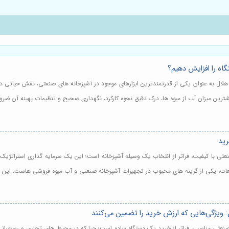
⭐️📈 آب میوه گیری 
قدرتمندترین ابزارهای موجود در آشپزخانه های صنعتی، نقش حیاتی در سرعت بخشیدن به فرآین
 و اطمینان از استخراج بیشترین میزان آب از میوه ها، درک دقیق نحوه کارکرد، نگهداری صح
⭐️
از انتخاب یک وسیله آشپزخانه است؛ این یک سرمایه گذاری استراتژیک برای کسب وکار شما م
و دوام قطعات، یکی از گزینه های محبوب در تجهیزات آشپزخانه صنعتی و آب میوه فروشی هاس
⭐️🍊 راهنمای جامع خرید آب میوه گیری هلال: 
ز خرید یک دستگاه ساده است؛ چرا که در محیط های تجاری و رستورانی، سرعت، بازدهی و کی