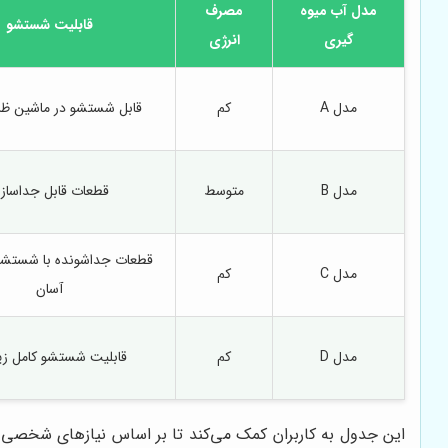
مدل آب میوه
مصرف
قابلیت شستشو
گیری
انرژی
مدل A
کم
قابل شستشو در ماشین ظ
مدل B
متوسط
قطعات قابل جداساز
قطعات جداشونده با شستش
مدل C
کم
آسان
مدل D
کم
قابلیت شستشو کامل زی
این جدول به کاربران کمک می‌کند تا بر اساس نیازهای شخصی و 