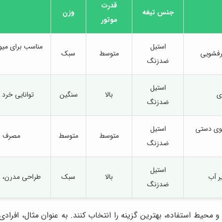
قدرت
جنس تیغه
وزن
موتور
استیل
مناسب برای میو
رفشویی
متوسط
سبک
ضدزنگ
استیل
ی
بالا
سنگین
توانایی خرد 
ضدزنگ
وی دستی
استیل
متوسط
متوسط
مصرف ان
ضدزنگ
استیل
ر آب
بالا
سبک
طراحی مدرن، ن
ضدزنگ
محیط استفاده، بهترین گزینه را انتخاب کنند. به عنوان مثال، افرادی