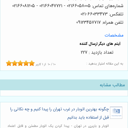
شماره‌های تماس: 02166058005 - 02166047721 - 02166081205
تلفکس: 66033473-021
تلفن همراه: 09123457717
مشخصات
تعداد بازدید : 227
به این مقاله امتیاز بدهید :
10
/
10
از
1
کاربر
مطالب مشابه
چگونه بهترین اتوبار در غرب تهران را پیدا کنیم و چه نکاتی را
قبل از استفاده باید بدانیم
اتوبار و باربری در تهران - پیدا کردن یک اتوبار مطمئن و قابل اعتماد