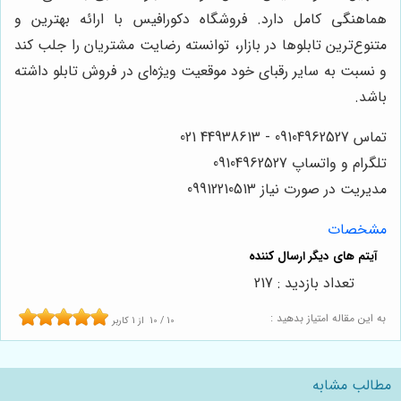
هماهنگی کامل دارد. فروشگاه دکورافیس با ارائه بهترین و
متنوع‌ترین تابلوها در بازار، توانسته رضایت مشتریان را جلب کند
و نسبت به سایر رقبای خود موقعیت ویژه‌ای در فروش تابلو داشته
باشد.
تماس 09104962527 - 44938613 021
تلگرام و واتساپ 09104962527
مدیریت در صورت نیاز 09912210513
مشخصات
تعداد بازدید : 217
به این مقاله امتیاز بدهید :
10
/
10
از
1
کاربر
مطالب مشابه