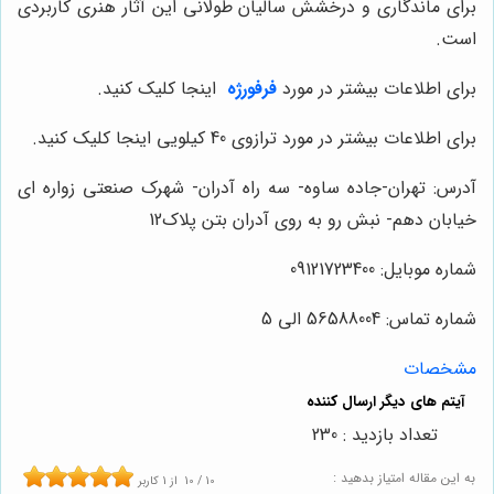
برای ماندگاری و درخشش سالیان طولانی این آثار هنری کاربردی
است.
برای اطلاعات بیشتر در مورد
فرفورژه
اینجا کلیک کنید.
برای اطلاعات بیشتر در مورد ترازوی 40 کیلویی اینجا کلیک کنید.
آدرس: تهران-جاده ساوه- سه راه آدران- شهرک صنعتی زواره ای
خیابان دهم- نبش رو به روی آدران بتن پلاک12
شماره موبایل: 09121723400
شماره تماس: 56588004 الی 5
مشخصات
تعداد بازدید : 230
به این مقاله امتیاز بدهید :
10
/
10
از
1
کاربر