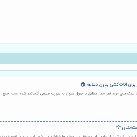
ر برای اثاث‌کشی بدون دغدغه 🏠
ه با لینک های مورد نظر شما، مطابق با اصول سئو و به صورت طبیعی گنجانده شده است: جمع آو
بسته‌بندی 💡
ابدار بیش از یک ابزار ساده برای محافظت از بسته ها شناخته می شود. این ماده ی انعطاف پذیر 