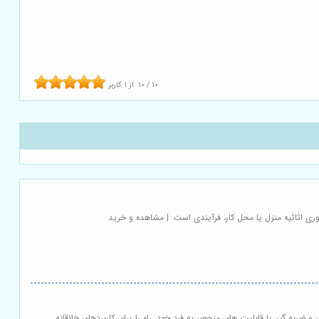
10
/
10
از
1
کاربر
ری اثاثیه منزل یا محل کار، فرآیندی است. | مشاهده و خرید
و ضربه گیر، با قابلیت های منحصر به فرد خود، راه را برای کاربردهای خلاقانه