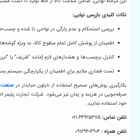
این مرحله نهایی، ضامن سلامت کالا از خط تولید تا دست مشت
نکات کلیدی بازرسی نهایی:
بررسی استحکام و عدم پارگی در نواحی تا شده و چسب‌خو
اطمینان از پوشش کامل تمام سطوح کالا، به ویژه گوشه‌ها
کنترل برچسب‌ها و هشدارهای لازم (مانند "ظریف" یا "این 
تست فشاری ملایم برای اطمینان از یکپارچگی سیستم بست
بکارگیری روش‌های صحیح استفاده از نایلون حبابدار در
صنعت ب
صرفه‌جویی در هزینه و زمان نیز می‌شود. شرکت تجارت پلیمر اط
خود استفاده نمایید.
تلفن تماس:
021.44925375
تلفن همراه :
09129404904