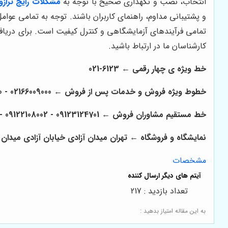
انتخاب، نصب و نگهداری صحیح با توجه به
مشکلات رایج ترازو
و پشتیبانی مداوم، راهنمای کاربران باشند. توجه به تمامی عوام
تمامی فرآیندهای آزمایشگاهی و کنترل کیفیت است. برای دریاف
کارشناسان ما در ارتباط باشید.
خط ویژه ی چهار رقمی ← 6123-021
خطوط ویژه فروش و خدمات پس از فروش ← 02166009000 - 02166008000 - 02166006600 - 02166003300 - 02166003000
خط مستقیم مشاوران فروش ← 09123124701 - 09122108002 - 09122200108
نمایشگاه و فروشگاه ← تهران میدان آزادی خیابان آزادی میدان استاد معین خیابان ۲۱ متری جی بین طوس و
مشخصات
تعداد بازدید : 217
به این مقاله امتیاز بدهید :