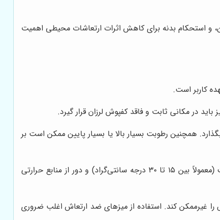
اکن، و استحکام بدنه برای کاهش اثرات ارتعاشات محیطی اهمیت
ده کاربر است.
باید در مکانی ثابت و فاقد کفپوش لرزان قرار گیرد.
گذارد. همچنین رطوبت بسیار بالا یا بسیار پایین ممکن است بر
: تغییرات دما می‌تواند باعث انبساط و انقباض قطعات مکانیکی و الکترونیکی شود. نگهداری ترازو در محیطی با دمای ثابت (معمولاً بین ۱۵ تا ۳۰ درجه سانتی‌گراد) و دور از منابع حرارتی
نش را غیرممکن کند. استفاده از میزهای ضد ارتعاش اغلب ضروری