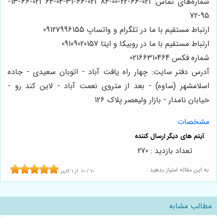
شماره‌های تماس: 021-66-22-00-84 021-66-31-04-64 021-66-13-
95-72
ارتباط مستقیم با ما در تلگرام و واتساپ 09127996155
ارتباط مستقیم با ما در روبیکا و ایتا 09109020157
شماره فکس 02166310464
آدرس دفتر سایت: چهار راه یافت آباد - اتوبان سعیدی - جاده
اسلامشهر (ساوه) - بعد از متروی نعمت آباد - لاین کند رو -
خیابان نامدار - بازار ولیعصر پلاک 126
مشخصات
تعداد بازدید : 270
به این مقاله امتیاز بدهید :
10
/
10
از
1
کاربر
مطالب مشابه