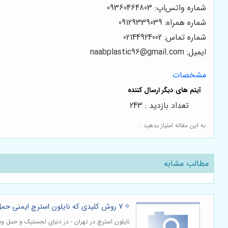
شماره واتس‌اپ: 09360464803
شماره همراه: 09129339039
شماره تماس: 02144924002
ایمیل:
naabplastic96@gmail.com
مشخصات
تعداد بازدید : 243
به این مقاله امتیاز بدهید :
مطالب مشابه
⭐️ ۷ روش کلیدی که نایلون استرچ ایمنی حمل‌ونقل کالا را تضمین می‌کند 📦
نایلون استرچ در تهران - در دنیای لجستیک و حمل ون