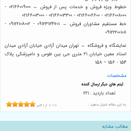
خطوط ویژه فروش و خدمات پس از فروش ← 02166009000 -
02166008000 - 02166006600 - 02166003300 - 02166003000
خط مستقیم مشاوران فروش ← 09123124701 - 09122108002 -
09122200108
نمایشگاه و فروشگاه ← تهران میدان آزادی خیابان آزادی میدان
استاد معین خیابان ۲۱ متری جی بین طوس و دامپزشکی پلاک
154 - 156 – 158
مشخصات
تعداد بازدید : 221
به این مقاله امتیاز بدهید :
10
/
10
از
1
کاربر
مطالب مشابه