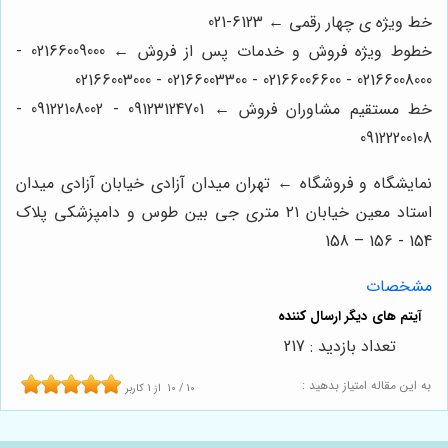
خط ویژه ی چهار رقمی ← 6123-021
خطوط ویژه فروش و خدمات پس از فروش ← 02166009000 -
02166008000 - 02166006600 - 02166003300 - 02166003000
خط مستقیم مشاوران فروش ← 09123124701 - 09122108002 -
09122200108
نمایشگاه و فروشگاه ← تهران میدان آزادی خیابان آزادی میدان
استاد معین خیابان ۲۱ متری جی بین طوس و دامپزشکی پلاک
154 - 156 – 158
مشخصات
تعداد بازدید : 217
به این مقاله امتیاز بدهید :
10
/
10
از
1
کاربر