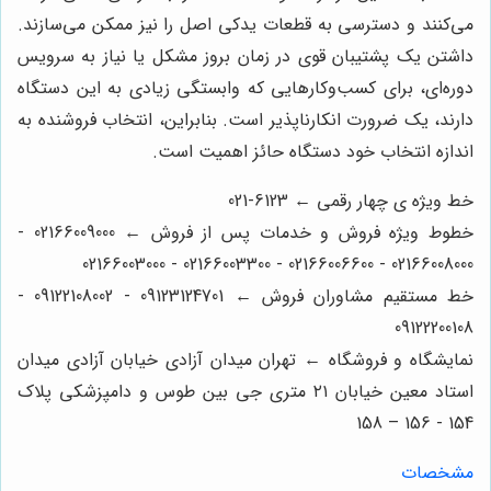
می‌کنند و دسترسی به قطعات یدکی اصل را نیز ممکن می‌سازند.
داشتن یک پشتیبان قوی در زمان بروز مشکل یا نیاز به سرویس
دوره‌ای، برای کسب‌وکارهایی که وابستگی زیادی به این دستگاه
دارند، یک ضرورت انکارناپذیر است. بنابراین، انتخاب فروشنده به
اندازه انتخاب خود دستگاه حائز اهمیت است.
خط ویژه ی چهار رقمی ← 6123-021
خطوط ویژه فروش و خدمات پس از فروش ← 02166009000 -
02166008000 - 02166006600 - 02166003300 - 02166003000
خط مستقیم مشاوران فروش ← 09123124701 - 09122108002 -
09122200108
نمایشگاه و فروشگاه ← تهران میدان آزادی خیابان آزادی میدان
استاد معین خیابان ۲۱ متری جی بین طوس و دامپزشکی پلاک
154 - 156 – 158
مشخصات