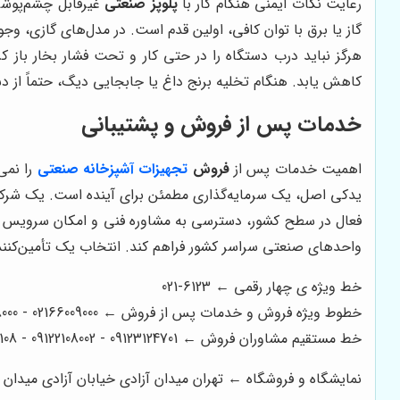
رعایت نکات ایمنی هنگام کار با
پلوپز صنعتی
غیرقابل چشم‌پوشی
گاز یا برق با توان کافی، اولین قدم است. در مدل‌های گازی،
هرگز نباید درب دستگاه را در حتی کار و تحت فشار بخار باز
کاهش یابد. هنگام تخلیه برنج داغ یا جابجایی دیگ، حتماً از
خدمات پس از فروش و پشتیبانی
اهمیت خدمات پس از
فروش
تجهیزات آشپزخانه صنعتی
را نم
یدکی اصل، یک سرمایه‌گذاری مطمئن برای آینده است. یک شرکت 
فعال در سطح کشور، دسترسی به مشاوره فنی و امکان سرویس دوره‌ا
واحدهای صنعتی سراسر کشور فراهم کند. انتخاب یک تأمین‌کنند
خط ویژه ی چهار رقمی ← 6123-021
خطوط ویژه فروش و خدمات پس از فروش ← 02166009000 - 02166008000 - 02166006600 - 02166003300 - 02166003000
خط مستقیم مشاوران فروش ← 09123124701 - 09122108002 - 09122200108
نمایشگاه و فروشگاه ← تهران میدان آزادی خیابان آزادی میدان استاد معین خیابان ۲۱ متری جی بین طوس و