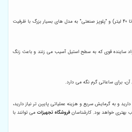
معمولاً این دو اصطلاح برای یک محصول به کار می روند. اما ممکن است "پلوپز رستورانی" به مدل هایی با ظرفیت متوسط (مثلاً 20 تا 40 لیتر) و "پلوپز صنعتی" به مدل های بسیار بزرگ با ظرفیت
واد ساینده قوی که به سطح استیل آسیب می زنند و باعث زنگ
ید و به گرمایش سریع و هزینه عملیاتی پایین تر نیاز دارید،
ب بهتری خواهد بود. کارشناسان
فروشگاه تجهیزات
می توانند با