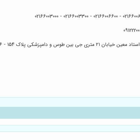
 دامپزشکی پلاک 154 - 156 – 158