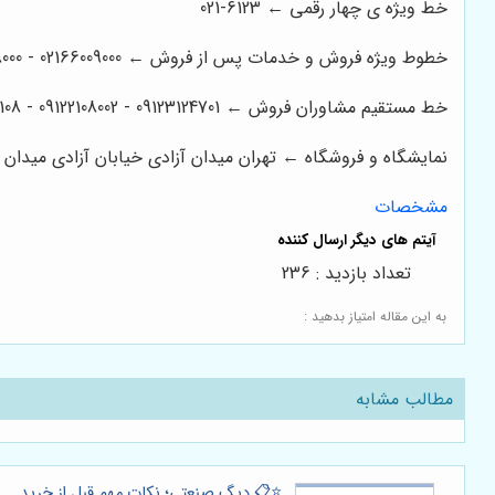
خط ویژه ی چهار رقمی ← 6123-021
خطوط ویژه فروش و خدمات پس از فروش ← 02166009000 - 02166008000 - 02166006600 - 02166003300 - 02166003000
خط مستقیم مشاوران فروش ← 09123124701 - 09122108002 - 09122200108
نمایشگاه و فروشگاه ← تهران میدان آزادی خیابان آزادی میدان استاد معین خیابان ۲۱ متری جی بین طوس و
مشخصات
تعداد بازدید : 236
به این مقاله امتیاز بدهید :
مطالب مشابه
⭐️📋 دیگ صنعتی؛ نکات مهم قبل از خرید