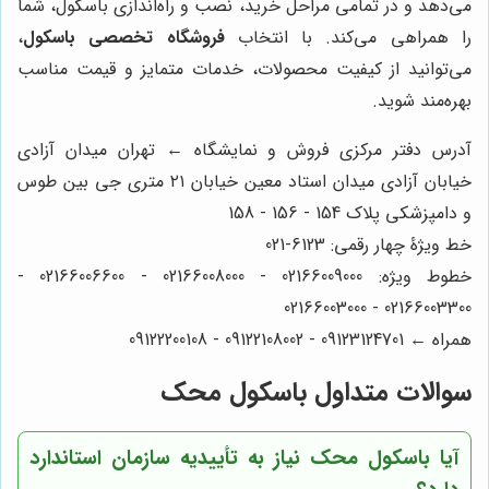
می‌دهد و در تمامی مراحل خرید، نصب و راه‌اندازی باسکول، شما
را همراهی می‌کند. با انتخاب
فروشگاه تخصصی باسکول
،
می‌توانید از کیفیت محصولات، خدمات متمایز و قیمت مناسب
بهره‌مند شوید.
آدرس دفتر مرکزی فروش و نمایشگاه ← تهران میدان آزادی
خیابان آزادی میدان استاد معین خیابان ۲۱ متری جی بین طوس
و دامپزشکی پلاک 154 - 156 - 158
خط ویژۀ چهار رقمی: 6123-021
خطوط ویژه: 02166009000 - 02166008000 - 02166006600 -
02166003300 - 02166003000
همراه ← 09123124701 - 09122108002 - 09122200108
سوالات متداول باسکول محک
آیا باسکول محک نیاز به تأییدیه سازمان استاندارد