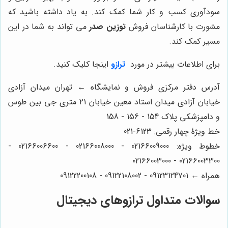
سودآوری کسب و کار شما کمک کند. به یاد داشته باشید که
مشورت با کارشناسان فروش
توزین صدر
می تواند به شما در این
مسیر کمک کند.
برای اطلاعات بیشتر در مورد
ترازو
اینجا کلیک کنید.
آدرس دفتر مرکزی فروش و نمایشگاه ← تهران میدان آزادی
خیابان آزادی میدان استاد معین خیابان ۲۱ متری جی بین طوس
و دامپزشکی پلاک 154 - 156 - 158
خط ویژۀ چهار رقمی: 6123-021
خطوط ویژه: 02166009000 - 02166008000 - 02166006600 -
02166003300 - 02166003000
همراه ← 09123124701 - 09122108002 - 09122200108
سوالات متداول ترازوهای دیجیتال