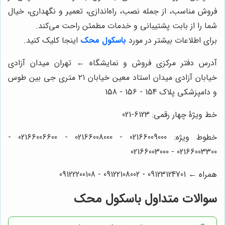
فروش مناسب، از جمله نصب، راه‌اندازی، تعمیر و نگهداری، خیال
شما را از بابت پشتیبانی و خدمات مطمئن راحت می‌کند.
برای اطلاعات بیشتر در مورد
باسکول محک
اینجا کلیک کنید.
آدرس دفتر مرکزی فروش و نمایشگاه ← تهران میدان آزادی
خیابان آزادی میدان استاد معین خیابان ۲۱ متری جی بین طوس
و دامپزشکی پلاک 154 - 156 - 158
خط ویژۀ چهار رقمی: 6123-021
خطوط ویژه: 02166009000 - 02166008000 - 02166006600 -
02166003300 - 02166003000
همراه ← 09123124701 - 09122108002 - 09122200108
سوالات متداول باسکول محک