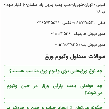
آدرس : تهران-شهریار-جنب پمپ بنزین بابا سلمان-خ گلزار شهدا-
پ 28
تلفن : 02165735549 فکس : 02165735549
مدیر فروش هایمپک : 09121311536
مدیر فروش پت : 09123863835
سوالات متداول وکیوم ورق
چه نوع ورق‌هایی برای وکیوم ورق مناسب هستند؟
چه عواملی باعث پارگی ورق در حین وکیوم
می‌شوند؟
چگونه می‌توان از ایجاد حباب و چین و چروک در