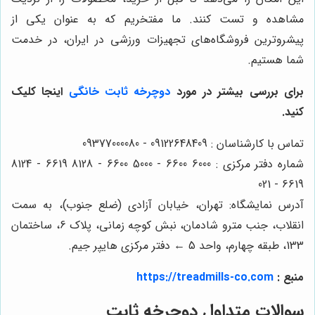
مشاهده و تست کنند. ما مفتخریم که به عنوان یکی از
پیشروترین فروشگاه‌های تجهیزات ورزشی در ایران، در خدمت
شما هستیم.
برای بررسی بیشتر در مورد
دوچرخه ثابت خانگی
اینجا کلیک
کنید.
تماس با کارشناسان : 09122648409 - 09377000080
شماره دفتر مرکزی : 6000 6600 - 5000 6600 - 8128 6619 - 8124
6619 - 021
آدرس نمایشگاه: تهران، خیابان آزادی (ضلع جنوب)، به سمت
انقلاب، جنب مترو شادمان، نبش کوچه زمانی، پلاک 6، ساختمان
133، طبقه چهارم، واحد 5 ← دفتر مرکزی هایپر جیم.
منبع :
https://treadmills-co.com
سوالات متداول دوچرخه ثابت