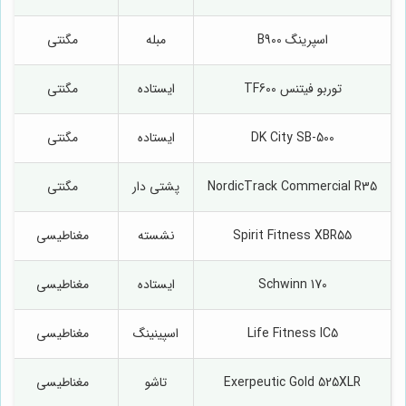
اسپرینگ B900
مبله
مگنتی
توربو فیتنس TF600
ایستاده
مگنتی
DK City SB-500
ایستاده
مگنتی
NordicTrack Commercial R35
پشتی دار
مگنتی
Spirit Fitness XBR55
نشسته
مغناطیسی
Schwinn 170
ایستاده
مغناطیسی
Life Fitness IC5
اسپینینگ
مغناطیسی
Exerpeutic Gold 525XLR
تاشو
مغناطیسی