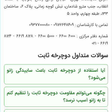
انقلاب، جنب مترو شادمان، نبش کوچه زمانی، پلاک 6، ساختمان
133، طبقه چهارم، واحد 5
تماس با کارشناسان : 09122648409 - 09377000080
شماره دفتر مرکزی : 6000 6600 - 5000 6600 - 8128 6619 - 8124
6619 - 021
سوالات متداول دوچرخه ثابت
آیا استفاده از دوچرخه ثابت باعث ساییدگی زانو
می‌شود؟
چگونه می‌توانم مقاومت دوچرخه ثابت را تنظیم کنم
تا به زانو آسیب نرسد؟