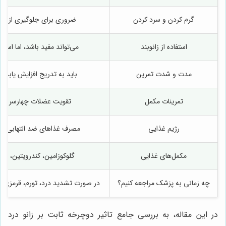
گرم کردن و سرد کردن
ضروری برای جلوگیری از آ
استفاده از زانوبند
می‌تواند مفید باشد، اما است
مدت و شدت تمرین
باید به تدریج افزایش یابد 
تمرینات مکمل
تقویت عضلات چهارسر ران
رژیم غذایی
مصرف غذاهای ضد التهابی و ح
مکمل‌های غذایی
گلوکوزامین، کندرویتین، امگا 3، ویتامین D و کلس
چه زمانی به پزشک مراجعه کنیم؟
در صورت تشدید درد، تورم، قرمزی یا
در این مقاله، به بررسی جامع تاثیر دوچرخه ثابت بر زانو درد