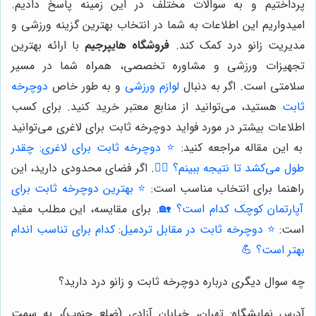
پرداختیم و به سوالات مختلف در این زمینه پاسخ دادیم.
امیدواریم این اطلاعات به شما در انتخاب بهترین گزینه ورزشی و
مدیریت زانو درد کمک کند.
فروشگاه هایپرجیم
با ارائه بهترین
تجهیزات ورزشی و مشاوره تخصصی، همراه شما در مسیر
سلامتی است. اگر به دنبال
لوازم ورزشی
و به طور خاص
دوچرخه
ثابت
هستید، می‌توانید از منابع معتبر خرید کنید. برای کسب
اطلاعات بیشتر در مورد فواید دوچرخه ثابت برای لاغری می‌توانید
به این مقاله مراجعه کنید:
⭐️ دوچرخه ثابت برای لاغری: چقدر
طول می‌کشد تا نتیجه ببینم؟ 🚴‍♀️
. اگر فضای محدودی دارید، این
راهنما برای انتخاب مناسب است:
⭐️ بهترین دوچرخه ثابت برای
آپارتمان کوچک کدام است؟ 🏡
. برای مقایسه، این مطلب مفید
است:
⭐️ دوچرخه ثابت در مقابل تردمیل: کدام برای تناسب اندام
بهتر است؟ 💪
چه سوال دیگری درباره دوچرخه ثابت و زانو درد دارید؟
آدرس نمایشگاه: تهران، خیابان آزادی (ضلع جنوب)، به سمت