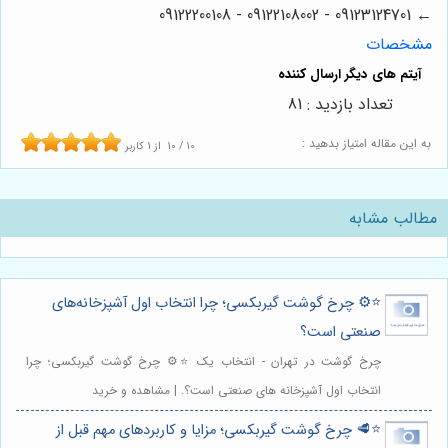
← 09123124701 - 09122108002 - 09122200108
مشخصات
تعداد بازدید : 81
به این مقاله امتیاز بدهید :
10
/
10
از
1
کاربر
مطالب مشابه
⭐️⚙️ چرخ گوشت گیربکسی؛ چرا انتخاب اول آشپزخانه‌های
صنعتی است؟
چرخ گوشت در تهران - انتخاب یک ⭐️⚙️ چرخ گوشت گیربکسی؛ چرا
انتخاب اول آشپزخانه های صنعتی است؟. | مشاهده و خرید
⭐️🥩 چرخ گوشت گیربکسی؛ مزایا و کاربردهای مهم قبل از