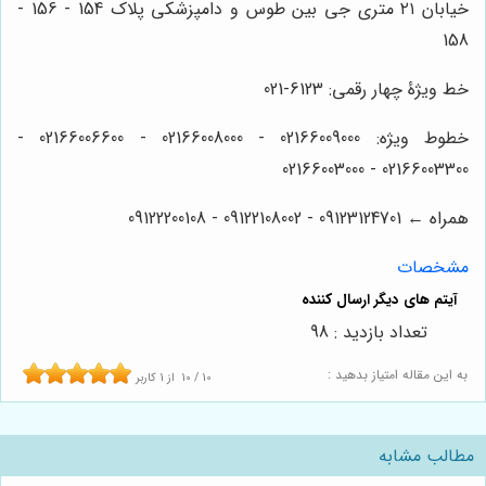
خیابان ۲۱ متری جی بین طوس و دامپزشکی پلاک 154 - 156 -
158
خط ویژۀ چهار رقمی: 6123-021
خطوط ویژه: 02166009000 - 02166008000 - 02166006600 -
02166003300 - 02166003000
همراه ← 09123124701 - 09122108002 - 09122200108
مشخصات
تعداد بازدید : 98
به این مقاله امتیاز بدهید :
10
/
10
از
1
کاربر
مطالب مشابه