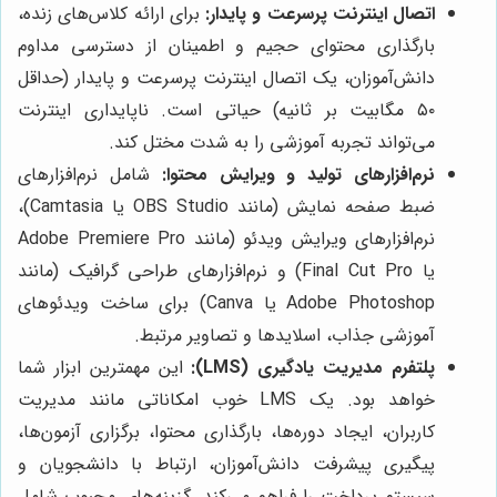
اتصال اینترنت پرسرعت و پایدار:
برای ارائه کلاس‌های زنده،
بارگذاری محتوای حجیم و اطمینان از دسترسی مداوم
دانش‌آموزان، یک اتصال اینترنت پرسرعت و پایدار (حداقل
۵۰ مگابیت بر ثانیه) حیاتی است. ناپایداری اینترنت
می‌تواند تجربه آموزشی را به شدت مختل کند.
نرم‌افزارهای تولید و ویرایش محتوا:
شامل نرم‌افزارهای
ضبط صفحه نمایش (مانند OBS Studio یا Camtasia)،
نرم‌افزارهای ویرایش ویدئو (مانند Adobe Premiere Pro
یا Final Cut Pro) و نرم‌افزارهای طراحی گرافیک (مانند
Adobe Photoshop یا Canva) برای ساخت ویدئوهای
آموزشی جذاب، اسلایدها و تصاویر مرتبط.
پلتفرم مدیریت یادگیری (LMS):
این مهمترین ابزار شما
خواهد بود. یک LMS خوب امکاناتی مانند مدیریت
کاربران، ایجاد دوره‌ها، بارگذاری محتوا، برگزاری آزمون‌ها،
پیگیری پیشرفت دانش‌آموزان، ارتباط با دانشجویان و
سیستم پرداخت را فراهم می‌کند. گزینه‌های محبوب شامل