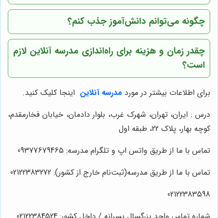
چگونه می‌توانم دانش‌آموز جذب کنم؟
چقدر زمان و هزینه برای راه‌اندازی مدرسه آنلاین لازم
است؟
برای اطلاعات بیشتر در مورد
مدرسه آنلاین
اینجا کلیک کنید.
درس : ایران، تهران، شهرک غرب، بلوار دادمان، خیابان فخارمقدم،
کوچه بهار، پلاک 22، طبقه اول
تماس با ما از طریق واتس اپ و تلگرام مدرسه: 09377679465
تماس با ما از طریق مدرسه(ثبت‌نام خارج از کشور): 02122383272
02122383598
شماره تماس واحد بزرگسال پسرانه / داخل کشور: 02122384524