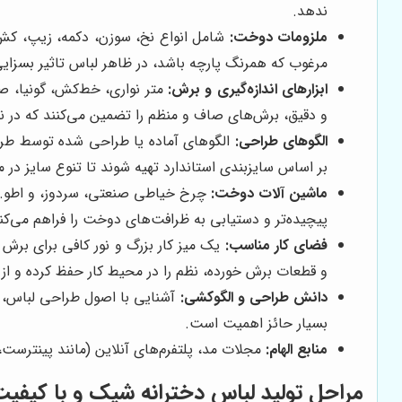
ندهد.
ملزومات دوخت:
شامل انواع نخ، سوزن، دکمه، زیپ، کش، ر
مرغوب که همرنگ پارچه باشد، در ظاهر لباس تاثیر بسزایی 
ابزارهای اندازه‌گیری و برش:
متر نواری، خط‌کش، گونیا، ص
و دقیق، برش‌های صاف و منظم را تضمین می‌کنند که در
الگوهای طراحی:
الگوهای آماده یا طراحی شده توسط طراحا
بر اساس سایزبندی استاندارد تهیه شوند تا تنوع سایز د
ماشین آلات دوخت:
چرخ خیاطی صنعتی، سردوز، و اطو. این
پیچیده‌تر و دستیابی به ظرافت‌های دوخت را فراهم می‌کنن
فضای کار مناسب:
یک میز کار بزرگ و نور کافی برای برش
و قطعات برش خورده، نظم را در محیط کار حفظ کرده و از 
دانش طراحی و الگوکشی:
آشنایی با اصول طراحی لباس، ت
بسیار حائز اهمیت است.
منابع الهام:
مجلات مد، پلتفرم‌های آنلاین (مانند پینترست،
مراحل تولید لباس دخترانه شیک و با کیفی