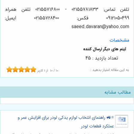
تلفن تماس: 02155781833 - 02155716800 تلفن همراه:
09121050499 فکس: 02155728400 ایمیل:
saeed.davaran@yahoo.com
مشخصات
تعداد بازدید : 45
به این مقاله امتیاز بدهید :
10
/
10
از
1
کاربر
مطالب مشابه
⭐️🚜 راهنمای انتخاب لوازم یدکی لودر برای افزایش عمر و
عملکرد قطعات لودر