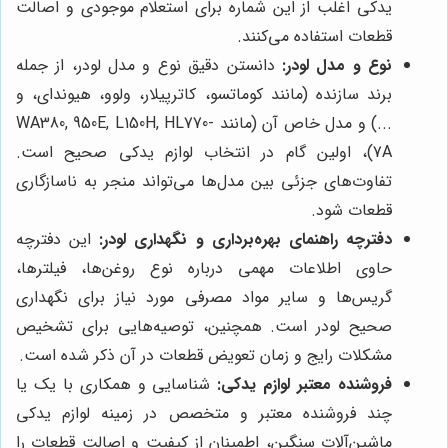
یدکی اغلب از این شماره برای استعلام موجودی و اصالت
قطعات استفاده می‌کنند.
نوع و مدل لودر:
دانستن دقیق نوع و مدل لودر، از جمله
برند سازنده (مانند کوماتسو، کاترپیلار، ولوو، هیوندای، و
...) و مدل خاص آن (مانند WA380, 950E, L150H, HL770-
7A)، اولین گام در انتخاب لوازم یدکی صحیح است.
تفاوت‌های جزئی بین مدل‌ها می‌تواند منجر به ناسازگاری
قطعات شود.
دفترچه راهنمای بهره‌برداری و نگهداری لودر:
این دفترچه
حاوی اطلاعات مهمی درباره نوع روغن‌ها، فیلترها،
گریس‌ها و سایر مواد مصرفی مورد نیاز برای نگهداری
صحیح لودر است. همچنین، توصیه‌هایی برای تشخیص
مشکلات رایج و زمان تعویض قطعات در آن ذکر شده است.
فروشنده معتبر لوازم یدکی:
شناسایی و همکاری با یک یا
چند فروشنده معتبر و متخصص در زمینه لوازم یدکی
ماشین‌آلات سنگین، اطمینان از کیفیت و اصالت قطعات را