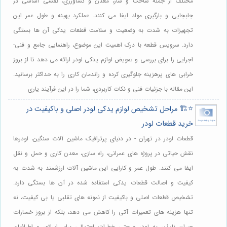
مختلف از جمله ساخت و ساز، معدن و کشاورزی، نقشی اساسی در
جابجایی و بارگیری مواد ایفا می کنند. عملکرد بهینه و طول عمر این
تجهیزات به شدت به وضعیت و سلامت قطعات یدکی آن ها بستگی
دارد. سرویس قطعه با درک اهمیت این موضوع، راهنمایی جامع و فنی-
اجرایی را برای بررسی و تعویض لوازم یدکی لودر ارائه می دهد تا از بروز
خرابی های پرهزینه جلوگیری کرده و راندمان کاری را به حداکثر برسانید.
این مقاله با جزئیات فنی و نکات کاربردی، شما را در این فرآیند یاری
⭐️🏗️ مراحل تشخیص لوازم یدکی لودر اصلی و باکیفیت در
خرید قطعات لودر
قطعات لودر در تهران - در دنیای پرترافیک ماشین آلات سنگین، لودرها
نقش حیاتی در پروژه های عمرانی، راه سازی، معدن کاری و حمل و نقل
ایفا می کنند. طول عمر و کارایی این ماشین آلات ارزشمند به شدت به
کیفیت و اصالت قطعات یدکی استفاده شده در آن ها بستگی دارد.
تشخیص قطعات اصلی و باکیفیت از نمونه های تقلبی یا بی کیفیت، نه
تنها هزینه های تعمیرات آتی را کاهش می دهد، بلکه از بروز خسارات
جبران ناپذیر به لودر و حتی خطرات احتمالی برای اپراتور و اطرافیان