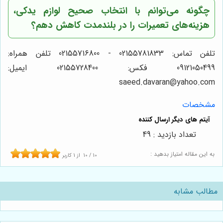
چگونه می‌توانم با انتخاب صحیح لوازم یدکی،
هزینه‌های تعمیرات را در بلندمدت کاهش دهم؟
تلفن تماس: 02155781833 - 02155716800 تلفن همراه:
09121050499 فکس: 02155728400 ایمیل:
saeed.davaran@yahoo.com
مشخصات
تعداد بازدید : 49
به این مقاله امتیاز بدهید :
10
/
10
از
1
کاربر
مطالب مشابه