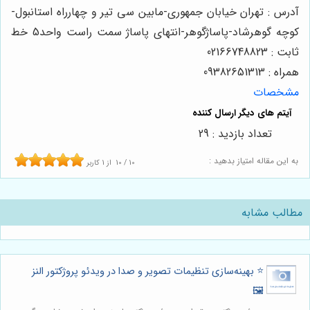
آدرس : تهران خیابان جمهوری-مابین سی تیر و چهارراه استانبول-
کوچه گوهرشاد-پاساژگوهر-انتهای پاساژ سمت راست واحد5 خط
ثابت : 02166748823
همراه : 09382651313
مشخصات
تعداد بازدید : 29
به این مقاله امتیاز بدهید :
10
/
10
از
1
کاربر
مطالب مشابه
⭐️ بهینه‌سازی تنظیمات تصویر و صدا در ویدئو پروژکتور النز
🖼️