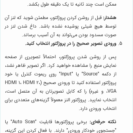
ممکن است چند ثانیه تا یک دقیقه طول بکشد.
هشدار:
قبل از روشن کردن پروژکتور، مطمئن شوید که لنز آن
توسط هیچ شیئی پوشیده نشده باشد. داغ شدن لنز در
صورت مسدود بودن می‌تواند به آن آسیب برساند.
ورودی تصویر صحیح را در پروژکتور انتخاب کنید.
پس از روشن شدن پروژکتور، احتمالاً تصویری از صفحه
نمایش منبع را مشاهده خواهید کرد. اگر تصویر ظاهر نشد،
از دکمه "Source" یا "Input" روی ریموت کنترل یا خود
پروژکتور استفاده کنید تا ورودی صحیح (HDMI 1، HDMI 2،
VGA، و غیره) را که کابل تصویرتان به آن متصل است،
انتخاب نمایید. پروژکتور النز معمولاً گزینه‌های متعددی برای
انتخاب ورودی دارد.
نکته حرفه‌ای:
برخی پروژکتورها قابلیت "Auto Scan" یا
"جستجوی خودکار ورودی" دارند. با فعال کردن این گزینه،