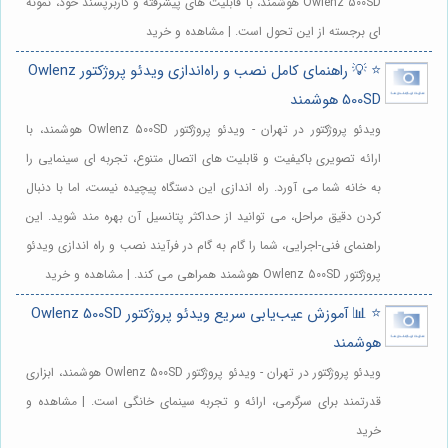
Owlenz 500SD هوشمند، با قابلیت های پیشرفته و کاربرپسند خود، نمونه
ای برجسته از این تحول است. | مشاهده و خرید
⭐️ 💡 راهنمای کامل نصب و راه‌اندازی ویدئو پروژکتور Owlenz
500SD هوشمند
ویدئو پروژکتور در تهران - ویدئو پروژکتور Owlenz 500SD هوشمند، با
ارائه تصویری باکیفیت و قابلیت های اتصال متنوع، تجربه ای سینمایی را
به خانه شما می آورد. راه اندازی این دستگاه پیچیده نیست، اما با دنبال
کردن دقیق مراحل، می توانید از حداکثر پتانسیل آن بهره مند شوید. این
راهنمای فنی-اجرایی، شما را گام به گام در فرآیند نصب و راه اندازی ویدئو
پروژکتور Owlenz 500SD هوشمند همراهی می کند. | مشاهده و خرید
⭐️ 📊 آموزش عیب‌یابی سریع ویدئو پروژکتور Owlenz 500SD
هوشمند
ویدئو پروژکتور در تهران - ویدئو پروژکتور Owlenz 500SD هوشمند، ابزاری
قدرتمند برای سرگرمی، ارائه و تجربه سینمای خانگی است. | مشاهده و
خرید