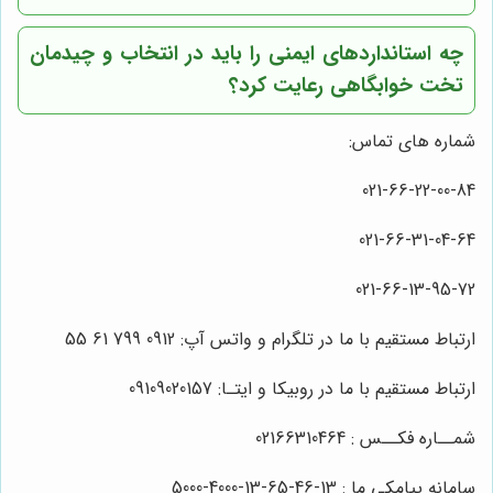
چه استانداردهای ایمنی را باید در انتخاب و چیدمان
تخت خوابگاهی رعایت کرد؟
شماره های تماس:
021-66-22-00-84
021-66-31-04-64
021-66-13-95-72
ارتباط مستقیم با ما در تلگرام و واتس آپ: 0912 799 61 55
ارتباط مستقیم با ما در روبیکا و ایتـا: 09109020157
شمــاره فکــس : 02166310464
سامانه پیامکی ما : 13-46-65-13-4000-5000