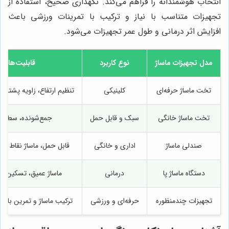
انتخاب هوشمندانه را فراهم می‌کند. نگهداری صحیح، استفاده از
تجهیزات متناسب با نیاز و ترکیب با تمرینات ورزشی باعث
افزایش اثر درمانی و طول عمر تجهیزات می‌شود.
مدل تجهیزات ماساژ
نوع کاربرد
قابلیت‌ها
تخت ماساژ حرفه‌ای
کلینیکی
تنظیم ارتفاع، زاویه پشتی، ت
تخت ماساژ خانگی
سبک و قابل حمل
جمع‌شونده، سطح ن
صندلی ماساژ
اداری و خانگی
قابل حمل، ماساژ نقاط م
دستگاه ماساژ پا
درمانی
ماساژ عمیق، تسکین 
تجهیزات چندمنظوره
حرفه‌ای و ورزشی
ترکیب ماساژ و تمرین با لو