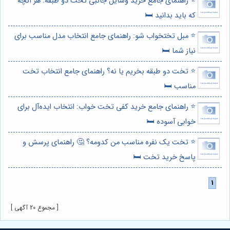
⭐️ راهنمای جامع خرید وسایل جانبی تخت دو طبقه: هر آنچه
که باید بدانید 🛏️
⭐️ مبل تختخواب شو: راهنمای جامع انتخاب مدل مناسب برای
نیاز شما 🛏️
⭐️ تخت دو طبقه بخریم یا نه؟ راهنمای جامع انتخاب تخت
مناسب 🛏️
⭐️ راهنمای جامع خرید کفی تخت خواب: انتخاب ایده‌آل برای
خوابی آسوده 🛏️
⭐️ تخت یک نفره مناسب من کدومه؟ 🤔 راهنمای پرسش و
پاسخ خرید تخت 🛏️
[ مجموع 20 آگهی ]