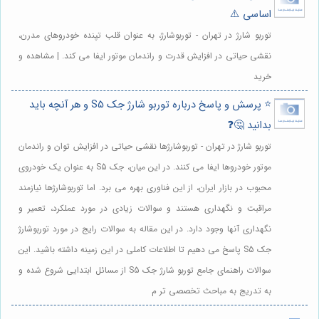
اساسی ⚠️
توربو شارژ در تهران - توربوشارژ، به عنوان قلب تپنده خودروهای مدرن،
نقشی حیاتی در افزایش قدرت و راندمان موتور ایفا می کند. | مشاهده و
خرید
⭐️ پرسش و پاسخ درباره توربو شارژ جک S5 و هر آنچه باید
بدانید 🤔❓
توربو شارژ در تهران - توربوشارژها نقشی حیاتی در افزایش توان و راندمان
موتور خودروها ایفا می کنند. در این میان، جک S5 به عنوان یک خودروی
محبوب در بازار ایران، از این فناوری بهره می برد. اما توربوشارژها نیازمند
مراقبت و نگهداری هستند و سوالات زیادی در مورد عملکرد، تعمیر و
نگهداری آنها وجود دارد. در این مقاله به سوالات رایج در مورد توربوشارژ
جک S5 پاسخ می دهیم تا اطلاعات کاملی در این زمینه داشته باشید. این
سوالات راهنمای جامع توربو شارژ جک S5 از مسائل ابتدایی شروع شده و
به تدریج به مباحث تخصصی تر م