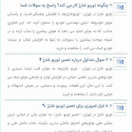
⭐️ چگونه توربو شارژ کار می کند؟ پاسخ به سوالات شما
توربو شارژ در تهران - توربوشارژرها، با افزایش چشمگیر قدرت و راندمان
موتور خودروها، دنیای مهندسی خودرو را متحول کرده اند. این فناوری
جذاب، که به موتور اجازه می دهد تا هوای بیشتری را جذب کرده و در
نتیجه سوخت بیشتری را بسوزاند، نه تنها به افزایش شتاب و سرعت
خودرو کمک می کند،. | مشاهده و خرید
⭐️ 6 سوال متداول درباره تعمیر توربو شارژ ❓
توربو شارژ در تهران - توربو شارژرها، به عنوان قلب تپنده بسیاری از
خودروهای مدرن، نقشی حیاتی در افزایش توان و بازدهی موتور ایفا می
کنند. با این حال، این قطعات پیچیده و حساس، در معرض استهلاک و
خرابی قرار دارند. | مشاهده و خرید
⭐️ 8 ابزار ضروری برای تعمیر توربو شارژ 🔨
توربو شارژ در تهران - تعمیر توربو شارژ ، به عنوان یکی از حیاتی ترین
بخش های موتورهای احتراق داخلی مدرن، نیازمند دقت، دانش فنی و
ابزارهای مناسب است. | مشاهده و خرید