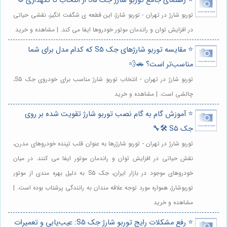
⭐️ راهنمای جامع توربو شارژ جک S5 از انتخاب تا نگهداری ⚙️
توربو شارژ در تهران - توربو شارژ، این قطعه ی شگفت انگیز، نقشی حیاتی
در افزایش توان و راندمان موتور خودروها ایفا می کند. | مشاهده و خرید
⭐️ مقایسه توربو شارژهای جک S5 که کدام مدل برای شما
مناسب‌تر است؟ 🚗💨
توربو شارژ در تهران - انتخاب توربو شارژ مناسب برای خودروی جک S5،
چالشی است. | مشاهده و خرید
⭐️ آموزش گام به گام نصب توربو شارژ تقویت شده بر روی
جک S5 🛠️🔧
توربو شارژ در تهران - توربو شارژرها به عنوان قلب تپنده خودروهای مدرن،
نقش حیاتی در افزایش توان و راندمان موتور ایفا می کنند. در میان
خودروهای موجود در بازار ایران، جک S5 به دلیل بهره مندی از موتور
توربوشارژ، همواره مورد توجه علاقه مندان به رانندگی پرشتاب بوده است. |
مشاهده و خرید
⭐️ رفع مشکلات رایج توربو شارژ جک S5: عیب‌یابی و تعمیرات