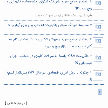
⭐️ راهنمای جامع خرید بلبرینگ نیکران: مشخصات، نگهداری و
رفع عیب 🛠️
بلبرینگ رولبرینگ یاتاقان گریس نسوز کاسه نمد
⭐️ مقایسه شیلنگ شیلان باکیفیت: انتخاب برتر برای آبیاری 💧
⭐️ راهنمای جامع خرید و فروش لاک رزوه: 🔩 راهنمای گام به
گام کسب سود در بازار پیچ و مهره
⭐️ داکرومت Q&A: پاسخ به سوالات کلیدی در انتخاب، اجرا و
عیب‌یابی 🛠️
⭐️ چگونه با برش لیزری اقتصادی، در سال 2026 پس‌انداز کنیم؟
💰
[ مجموع 5 آگهی ]