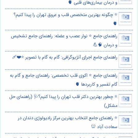
و درمان بیماری‌های قلبی 🫀
⭐️ چگونه بهترین متخصص قلب و عروق تهران را پیدا کنیم؟
🫀
راهنمای جامع ⭐️ نوار عصب و عضله: راهنمای جامع تشخیص
و درمان 🧠💪
راهنمای جامع اجرای آنژیوگرافی: گام به گام با تصویر ⭐️❤️‍🩹
راهنمای جامع ⭐️ اکوی قلب تخصصی: راهنمای جامع و گام به
گام تفسیر و کاربردها 🫀
⭐️ چطور بهترین دکتر قلب تهران را پیدا کنیم؟🩺 (راهنمای حل
مشکل)
⭐️ راهنمای جامع انتخاب بهترین مرکز رادیولوژی دندان در
سعادت آباد 🦷