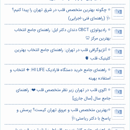
⭐️ چگونه بهترین متخصص قلب در شرق تهران را پیدا کنیم؟
🩺 (راهنمای فنی-اجرایی)
⭐️ رادیولوژی CBCT دندان دکتر ایل: راهنمای جامع انتخاب
بهترین مرکز 🦷
⭐️ آنژیوگرافی قلب در تهران: راهنمای جامع انتخاب بهترین
کلینیک قلب 🫀
⭐️ راهنمای جامع خرید دستگاه فارادیک HI LIFE: ➕ انتخاب و
استفاده بهینه
⭐️ اکوی قلب در تهران زیر نظر متخصص قلب ❤️: راهنمای
جامع سال [سال جاری]
⭐️بهترین متخصص قلب و عروق تهران کیست؟ پرسش و
پاسخ با دکتر ریاستی🩺