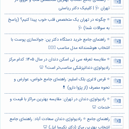
تهران 🩺 | کلینیک دکتر ریاستی
⭐️ چگونه در تهران یک متخصص قلب خوب پیدا کنیم؟ (پاسخ
به سوالات شما) 🩺
⭐️ راهنمای جامع خرید دستگاه دکتر پن: جوانسازی پوست با
انتخاب هوشمندانه مدل مناسب 👩🏻‍⚕️
⭐️ مقایسه تعرفه سی تی اسکن دندان در سال 1405: کدام مرکز
رادیولوژی دندانپزشکی مناسب‌تر است؟ 🦷
⭐️ قرص لاغری بلک اسلیم: راهنمای جامع خواص، عوارض و
نحوه مصرف (از پژوا دارو) 💊
⭐️ رادیولوژی دندان در تهران: مقایسه بهترین مراکز با قیمت و
خدمات 🦷
راهنمای جامع ⭐️ رادیولوژی دندان سعادت آباد: راهنمای جامع
انتخاب بهترین مرکز (دکتر نکیسا ایل) 🦷