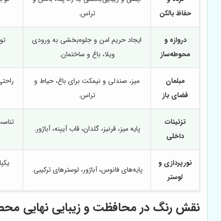
حفاظ بالکن
تراس.
دروازه و
ایجاد حریم امن و جلوه‌بخشی به ورودی
تو
محوطه‌ساز
ویلا، باغ و ساختمان.
مبلمان
میز، صندلی و نیمکت برای باغ، حیاط و
راحتی
فضای باز
تراس.
تزئینات
تناسب
پایه میز، قرنیز، گلدان، قاب آیینه، آباژور.
داخلی
نورپردازی و
یکپا
پایه‌های فانوس، آباژور، لوسترهای ترکیبی.
لوستر
نقش رنگ در محافظت و زیبایی نهایی محص