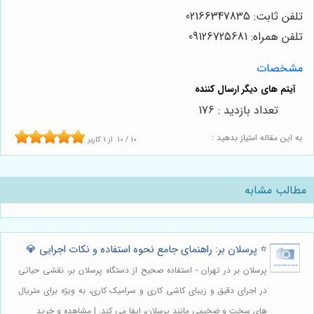
تلفن ثابت: 02166347835
تلفن همراه: 09126725681
مشخصات
تعداد بازدید : 176
به این مقاله امتیاز بدهید :
10
/
10
از
1
کاربر
مطالب مشابه
⭐️ پرسلان بر: راهنمای جامع نحوه استفاده و نکات اجرایی 💎
پرسلان بر در تهران - استفاده صحیح از دستگاه پرسلان بر، نقشی حیاتی
در اجرای دقیق و زیبای کاشی کاری و سرامیک کاری، به ویژه برای متریال
های سخت و ضخیمی مانند پرسلان، ایفا می کند. | مشاهده و خرید