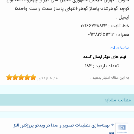
کوچه گوهرشاد-پاساژ گوهر-انتهای پاساژ سمت راست واحد5
ایمیل :
خط ثابت : 02166748823
همراه : 09382651313
مشخصات
تعداد بازدید : 184
به این مقاله امتیاز بدهید :
10
/
10
از
1
کاربر
مطالب مشابه
⭐️ بهینه‌سازی تنظیمات تصویر و صدا در ویدئو پروژکتور النز