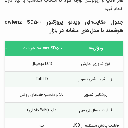
عمر لامپ و رزولوشن توجه شود تا انتخاب متناسب با نیاز کاربر
انجام گیرد.
جدول مقایسه‌ای ویدئو پروژکتور owlenz SD500
هوشمند با مدل‌های مشابه در بازار
ویژگی‌ها
owlenz SD500 هوشمند
مدل م
نوع فناوری نمایش
LCD دیجیتال
رزولوشن واقعی تصویر
Full HD
روشنایی تصویر
بالا و مناسب فضاهای روشن
م
قابلیت اتصال بی‌سیم
دارد (WiFi داخلی)
ن
قابلیت پخش مستقیم از USB
بله