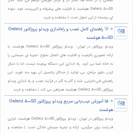
تعاملی را در خانه ها، دفاتر کار و مراکز آموزشی فراهم می کنند. مدل
Owlenz 500SD هوشمند، با قابلیت های پیشرفته و کاربرپسند خود، نمونه
ای برجسته از این تحول است. | مشاهده و خرید
⭐️ 💡 راهنمای کامل نصب و راه‌اندازی ویدئو پروژکتور Owlenz
500SD هوشمند
ویدئو پروژکتور در تهران - ویدئو پروژکتور Owlenz 500SD هوشمند، با
ارائه تصویری باکیفیت و قابلیت های اتصال متنوع، تجربه ای سینمایی را
به خانه شما می آورد. راه اندازی این دستگاه پیچیده نیست، اما با دنبال
کردن دقیق مراحل، می توانید از حداکثر پتانسیل آن بهره مند شوید. این
راهنمای فنی-اجرایی، شما را گام به گام در فرآیند نصب و راه اندازی ویدئو
پروژکتور Owlenz 500SD هوشمند همراهی می کند. | مشاهده و خرید
⭐️ 📊 آموزش عیب‌یابی سریع ویدئو پروژکتور Owlenz 500SD
هوشمند
ویدئو پروژکتور در تهران - ویدئو پروژکتور Owlenz 500SD هوشمند، ابزاری
قدرتمند برای سرگرمی، ارائه و تجربه سینمای خانگی است. | مشاهده و